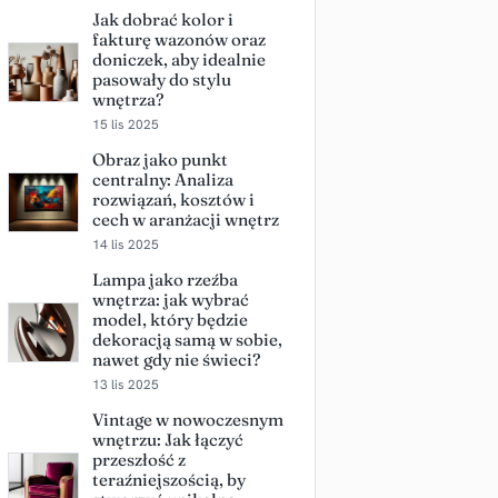
Jak dobrać kolor i
fakturę wazonów oraz
doniczek, aby idealnie
pasowały do stylu
wnętrza?
15 lis 2025
Obraz jako punkt
centralny: Analiza
rozwiązań, kosztów i
cech w aranżacji wnętrz
14 lis 2025
Lampa jako rzeźba
wnętrza: jak wybrać
model, który będzie
dekoracją samą w sobie,
nawet gdy nie świeci?
13 lis 2025
Vintage w nowoczesnym
wnętrzu: Jak łączyć
przeszłość z
teraźniejszością, by