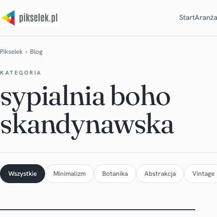
Start
Aranża
Pikselek
› Blog
KATEGORIA
sypialnia boho
skandynawska
Wszystkie
Minimalizm
Botanika
Abstrakcja
Vintage