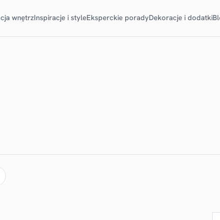
cja wnętrz
Inspiracje i style
Eksperckie porady
Dekoracje i dodatki
B